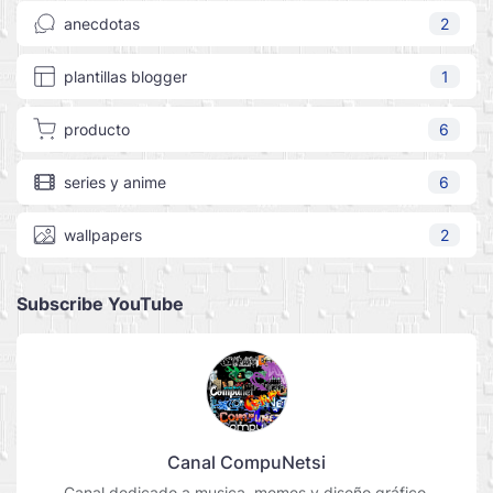
anecdotas
2
plantillas blogger
1
producto
6
series y anime
6
wallpapers
2
Subscribe YouTube
Canal CompuNetsi
Canal dedicado a musica, memes y diseño gráfico.